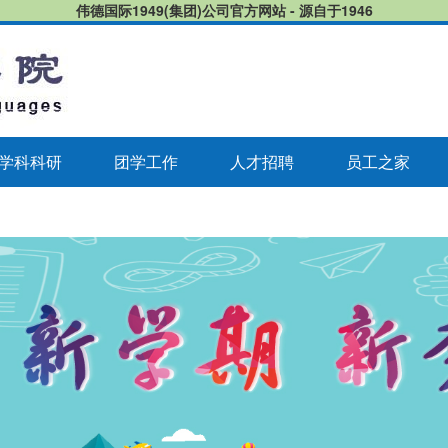
伟德国际1949(集团)公司官方网站 - 源自于1946
学科科研
团学工作
人才招聘
员工之家