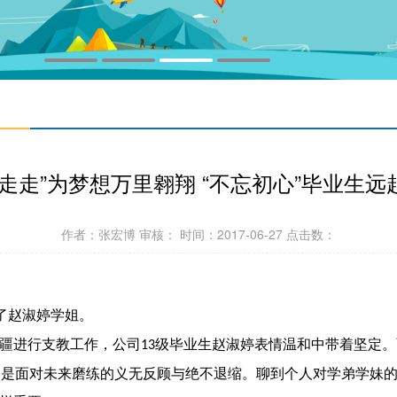
去走走”为梦想万里翱翔 “不忘初心”毕业生远
作者：张宏博 审核： 时间：2017-06-27 点击数：
了赵淑婷学姐。
新疆进行支教工作，公司
级毕业生赵淑婷表情温和中带着坚定。
13
更多是面对未来磨练的义无反顾与绝不退缩。聊到个人对学弟学妹