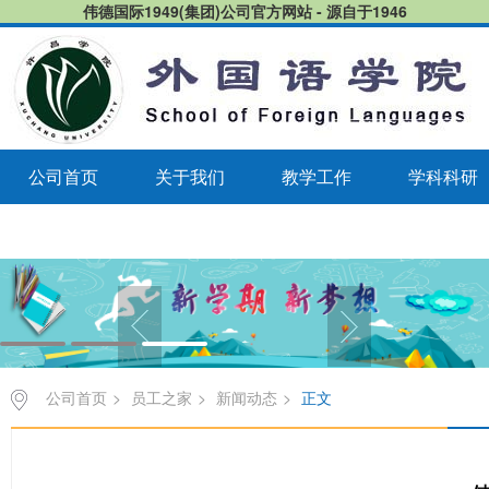
伟德国际1949(集团)公司官方网站 - 源自于1946
公司首页
关于我们
教学工作
学科科研
继续教育
公司首页
>
员工之家
>
新闻动态
>
正文